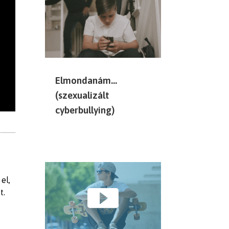
Elmondanám…
(szexualizált
cyberbullying)
el,
t.