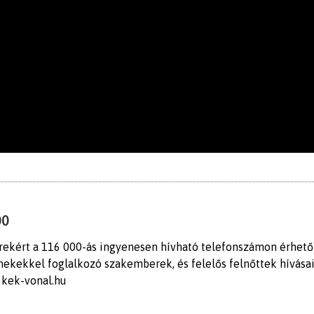
00
rekért a 116 000-ás ingyenesen hívható telefonszámon érhető 
mekekkel foglalkozó szakemberek, és felelős felnőttek hívásai
@kek-vonal.hu