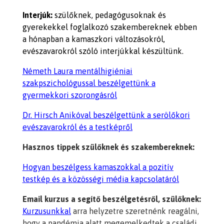
Interjúk:
szülőknek, pedagógusoknak és
gyerekekkel foglalkozó szakembereknek ebben
a hónapban a kamaszkori változásokról,
evészavarokról szóló interjúkkal készültünk.
Németh Laura mentálhigiéniai
szakpszichológussal beszélgettünk a
gyermekkori szorongásról
Dr. Hirsch Anikóval beszélgettünk a serölőkori
evészavarokról és a testképről
Hasznos tippek szülőknek és szakembereknek:
Hogyan beszélgess kamaszokkal a pozitív
testkép és a közösségi média kapcsolatáról
Email kurzus a segítő beszélgetésről, szülőknek:
Kurzusunkkal
arra helyzetre szeretnénk reagálni,
hogy a pandémia alatt megemelkedtek a családi