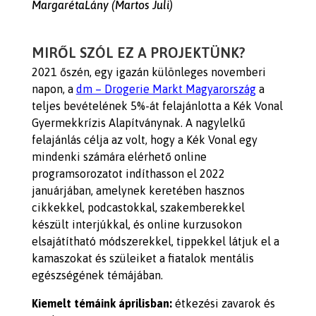
MargarétaLány (Martos Juli)
MIRŐL SZÓL EZ A PROJEKTÜNK?
2021 őszén, egy igazán különleges novemberi
napon, a
dm – Drogerie Markt Magyarország
a
teljes bevételének 5%-át felajánlotta a Kék Vonal
Gyermekkrízis Alapítványnak. A nagylelkű
felajánlás célja az volt, hogy a Kék Vonal egy
mindenki számára elérhető online
programsorozatot indíthasson el 2022
januárjában, amelynek keretében hasznos
cikkekkel, podcastokkal, szakemberekkel
készült interjúkkal, és online kurzusokon
elsajátítható módszerekkel, tippekkel látjuk el a
kamaszokat és szüleiket a fiatalok mentális
egészségének témájában.
Kiemelt témáink áprilisban:
étkezési zavarok és