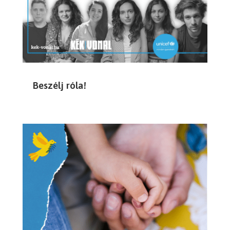
Beszélj róla!