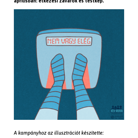
áprilisban: étkezési zavarok és testkép.
A kampányhoz az illusztrációt készítette: