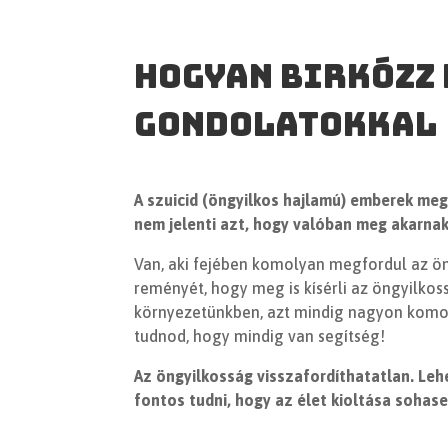
Hogyan birkózz 
gondolatokkal
A szuicid (öngyilkos hajlamú) emberek meg
nem jelenti azt, hogy
valóban meg akarnak 
Van, aki fejében komolyan megfordul az ön
reményét, hogy meg is kísérli az öngyilkos
környezetünkben, azt mindig nagyon komoly
tudnod, hogy mindig van segítség!
Az öngyilkosság visszafordíthatatlan.
Lehe
fontos tudni, hogy az élet kioltása sohas