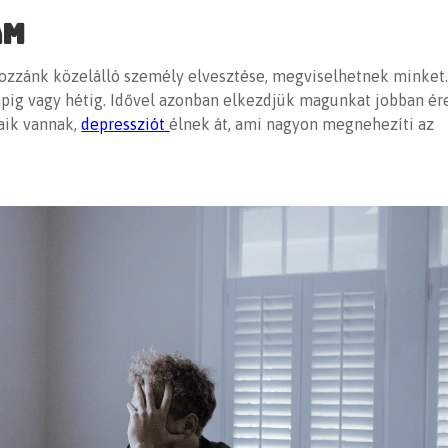
am
hozzánk közelálló személy elvesztése, megviselhetnek minket.
pig vagy hétig. Idővel azonban elkezdjük magunkat jobban ére
aik vannak,
depressziót
élnek át, ami nagyon megnehezíti az