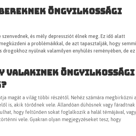
mbereknek öngyilkossági
 szenvednek, és mély depressziót élnek meg. Ez idő alatt
egküzdeni a problémáikkal, de azt tapasztalják, hogy semm
ás drogokhoz nyúlnak valamilyen enyhülés reményében, de ez
y valakinek öngyilkossági
k?
atja magát a világ többi részétől. Nehéz számára megbirkózni 
elől is, akik törődnek vele. Állandóan dühösnek vagy fáradtnak
ulhat, hogy feltűnően sokat foglalkozik a halál témájával, vag
 történni vele. Gyakran olyan megjegyzéseket tesz, hogy