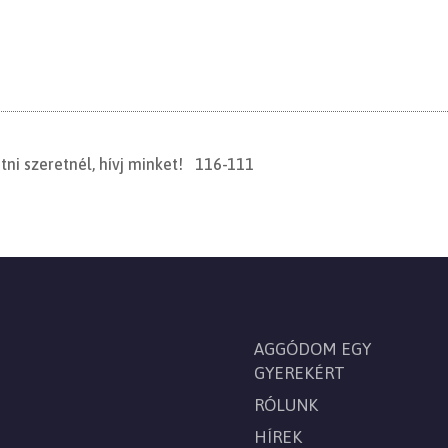
tni szeretnél, hívj minket! 116-111
AGGÓDOM EGY
GYEREKÉRT
RÓLUNK
HÍREK