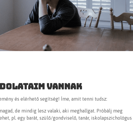
ndolataim vannak
emény és elérhető segítség! Íme, amit tenni tudsz:
 magad, de mindig lesz valaki, aki meghallgat. Próbálj meg
ehet, pl. egy barát, szülő/gondviselő, tanár,
iskolapszichológus