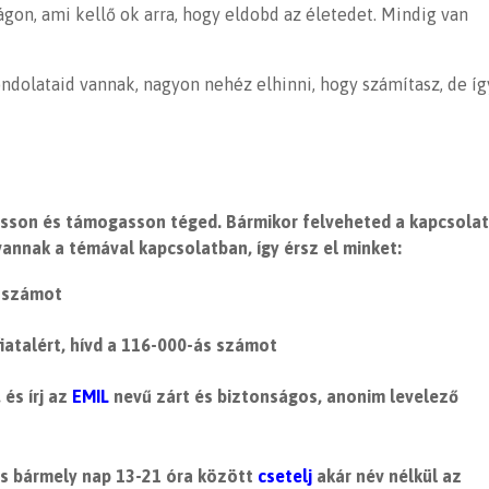
lágon,
ami kellő ok arra, hogy eldobd az életedet
.
Mindig van
ondolataid vannak, nagyon nehéz elhinni, hogy számítasz, de íg
gasson és támogasson téged. Bármikor felveheted a kapcsola
vannak a témával kapcsolatban, így érsz el minket:
s számot
fiatalért, hívd a 116-000-ás számot
 és írj az
EMIL
nevű zárt és biztonságos, anonim levelező
és bármely nap 13-21 óra között
csetelj
akár név nélkül az