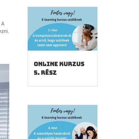
 A
zni.
Online kurzus
5. rész