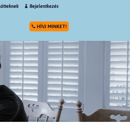
nőtteknek
Bejelentkezés

NALRÓL
HÍVJ MINKET!
UA/RU
