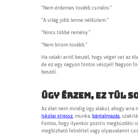
“
Nem érdemes tovább csinálni
.”
“A világ jobb lenne nélkülem.”
“Nincs többé remény.”
“Nem bírom tovább.”
Ha valaki arról beszél, hogy véget vet az él
de ez egy nagyon fontos vészjel
! Nagyon fo
beszél.
Úgy érzem, ez túl s
Az élet nem mindig úgy alakul, ahogy arra 
Iskolai stressz
,
munka,
bántalmazás
, szakít
Fontos, hogy ilyenkor pozitív megküzdési s
megbízható felnőttel vagy olyasvalamit csin