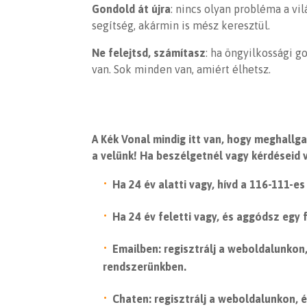
Gondold át újra
: nincs olyan probléma a vi
segítség, akármin is mész keresztül.
Ne felejtsd, számítasz
: ha öngyilkossági g
van. Sok minden van, amiért élhetsz.
A Kék Vonal mindig itt van, hogy meghall
a velünk! Ha beszélgetnél vagy kérdéseid 
Ha 24 év alatti vagy, hívd a 116-111-e
Ha 24 év feletti vagy, és aggódsz egy 
Emailben: regisztrálj a weboldalunkon,
rendszerünkben.
Chaten: regisztrálj a weboldalunkon, 