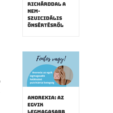
Richárddal a
nem-
szuicidális
önsértésről
i
a
y
Anorexia: az
egyik
legmagasabb