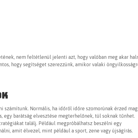
etének, nem feltétlenül jelenti azt,
hogy valóban meg akar haln
ntos, hogy segítséget szerezzünk, amikor valaki öngyilkosságr
ok
mi számítunk. Normális, ha időről időre szomorúnak érzed mag
ás, egy barátság elvesztése megterhelőnek, túl soknak tűnhet.
tratégiákat találj. Például megpróbálhatsz beszélni egy
álni, amit élvezel,
mint például
a sport, zene vagy újságírás.