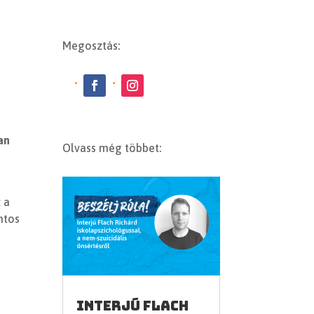
Megosztás:
an
Olvass még többet:
 a
ntos
Interjú Flach