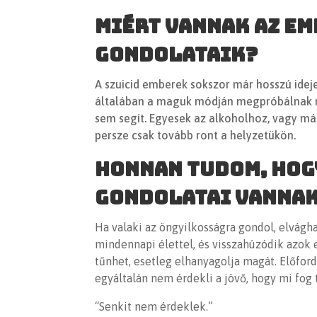
Miért vannak az e
gondolataik?
A szuicid emberek sokszor már hosszú ideje
általában a maguk módján megpróbálnak m
sem segít. Egyesek az alkoholhoz, vagy m
persze csak tovább ront a helyzetükön.
Honnan tudom, hog
gondolatai vanna
Ha valaki az öngyilkosságra gondol, elvágh
mindennapi élettel, és visszahúzódik azok 
tűnhet, esetleg elhanyagolja magát.
Előford
egyáltalán nem érdekli a jövő, hogy mi fog
“Senkit nem érdeklek.”