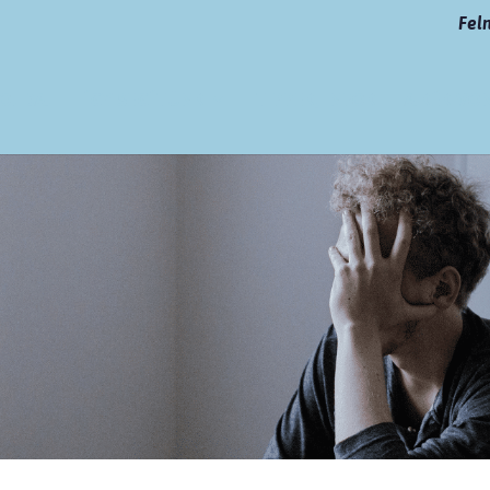
Fel
OLDAL
ÍGY SEGÍTÜNK
TIPPEK, INFÓK
A KÉK VO