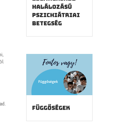
halálozású
pszichiátriai
betegség
i,
ól
ad.
Függőségek