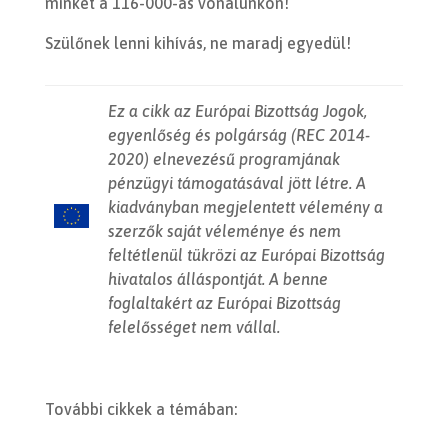
minket a 116-000-ás vonalunkon!
Szülőnek lenni kihívás, ne maradj egyedül!
Ez a cikk az Európai Bizottság Jogok,
egyenlőség és polgárság (REC 2014-
2020) elnevezésű programjának
pénzügyi támogatá
sával jött létre. A
kiadványban megjelentett vélemény a
szerzők saját véleménye és nem
feltétlenül tükrözi az Európai Bizottság
hivatalos álláspontját. A benne
foglaltakért az Európai Bizottság
felelősséget nem vállal.
További cikkek a témában: