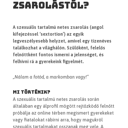
zsarolástól?
A szexuális tartalmú netes zsarolás (angol
kifejezéssel ‘sextortion’) az egyik
legveszélyesebb helyzet, amivel egy tizenéves
találkozhat a világhálón. Szülőként, felelős
felnőttként fontos ismerni a jelenséget, és
felhívni rá a gyerekeink figyelmét.
„Nálam a fotód, a markomban vagy!”
Mi történik?
A szexuális tartalmú netes zsarolás során
általában egy álprofil mögött rejtőzködő felnőtt
próbálja az online térben megismert gyerekeket
vagy fiatalokat rábírni arra, hogy magukról
szexuális tartalmakat osszanak meg vele. A