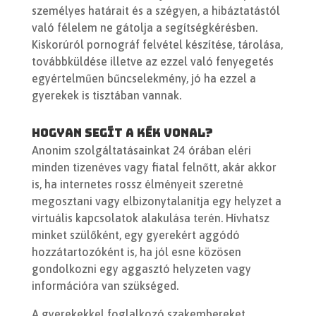
személyes határait és a szégyen, a hibáztatástól
való félelem ne gátolja a segítségkérésben.
Kiskorúról pornográf felvétel készítése, tárolása,
továbbküldése illetve az ezzel való fenyegetés
egyértelműen bűncselekmény, jó ha ezzel a
gyerekek is tisztában vannak.
Hogyan segít a Kék Vonal?
Anonim szolgáltatásainkat 24 órában eléri
minden tizenéves vagy fiatal felnőtt, akár akkor
is, ha internetes rossz élményeit szeretné
megosztani vagy elbizonytalanítja egy helyzet a
virtuális kapcsolatok alakulása terén. Hívhatsz
minket szülőként, egy gyerekért aggódó
hozzátartozóként is, ha jól esne közösen
gondolkozni egy aggasztó helyzeten vagy
információra van szükséged.
A gyerekekkel foglalkozó szakembereket