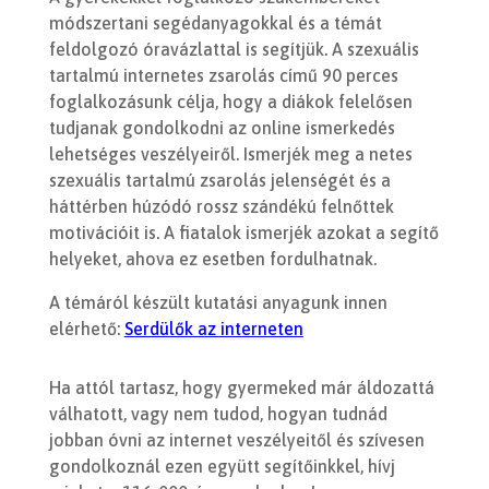
módszertani segédanyagokkal és a témát
feldolgozó óravázlattal is segítjük. A szexuális
tartalmú internetes zsarolás című 90 perces
foglalkozásunk célja, hogy a diákok felelősen
tudjanak gondolkodni az online ismerkedés
lehetséges veszélyeiről. Ismerjék meg a netes
szexuális tartalmú zsarolás jelenségét és a
háttérben húzódó rossz szándékú felnőttek
motivációit is. A fiatalok ismerjék azokat a segítő
helyeket, ahova ez esetben fordulhatnak.
A témáról készült kutatási anyagunk innen
elérhető:
Serdülők az interneten
Ha attól tartasz, hogy gyermeked már áldozattá
válhatott, vagy nem tudod, hogyan tudnád
jobban óvni az internet veszélyeitől és szívesen
gondolkoznál ezen együtt segítőinkkel, hívj