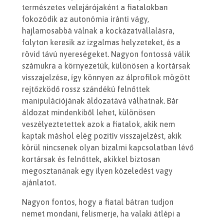
természetes velejárójaként a fiatalokban
fokozódik az autonómia iránti vágy,
hajlamosabbá válnak a kockázatvállalásra,
folyton keresik az izgalmas helyzeteket, és a
rövid távú nyereségeket. Nagyon fontossá válik
számukra a környezetük, különösen a kortársak
visszajelzése, így könnyen az álprofilok mögött
rejtőzködő rossz szándékú felnőttek
manipulációjának áldozatává válhatnak. Bár
áldozat mindenkiből lehet, különösen
veszélyeztetettek azok a fiatalok, akik nem
kaptak máshol elég pozitív visszajelzést, akik
körül nincsenek olyan bizalmi kapcsolatban lévő
kortársak és felnőttek, akikkel biztosan
megosztanának egy ilyen közeledést vagy
ajánlatot.
Nagyon fontos, hogy a fiatal bátran tudjon
nemet mondani, felismerje, ha valaki átlépi a