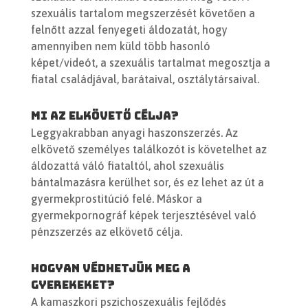
szexuális tartalom megszerzését követően a
felnőtt azzal fenyegeti áldozatát, hogy
amennyiben nem küld több hasonló
képet/videót, a szexuális tartalmat megosztja a
fiatal családjával, barátaival, osztálytársaival.
Mi az elkövető célja?
Leggyakrabban anyagi haszonszerzés. Az
elkövető személyes találkozót is követelhet az
áldozattá váló fiataltól, ahol szexuális
bántalmazásra kerülhet sor, és ez lehet az út a
gyermekprostitúció felé. Máskor a
gyermekpornográf képek terjesztésével való
pénzszerzés az elkövető célja.
Hogyan védhetjük meg a
gyerekeket?
A kamaszkori pszichoszexuális fejlődés