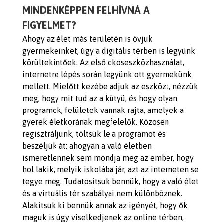
MINDENKÉPPEN FELHÍVNÁ A
FIGYELMET?
Ahogy az élet más területén is óvjuk
gyermekeinket, úgy a digitális térben is legyünk
körültekintőek. Az első okoseszközhasználat,
internetre lépés során legyünk ott gyermekünk
mellett. Mielőtt kezébe adjuk az eszközt, nézzük
meg, hogy mit tud az a kütyü, és hogy olyan
programok, felületek vannak rajta, amelyek a
gyerek életkorának megfelelők. Közösen
regisztráljunk, töltsük le a programot és
beszéljük át: ahogyan a való életben
ismeretlennek sem mondja meg az ember, hogy
hol lakik, melyik iskolába jár, azt az interneten se
tegye meg. Tudatosítsuk bennük, hogy a való élet
és a virtuális tér szabályai nem különböznek.
Alakítsuk ki bennük annak az igényét, hogy ők
maguk is úgy viselkedjenek az online térben,