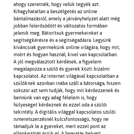
ahogy szeretnék, hogy velük tegyék azt.
Kihagyhatatlan a beszélgetés az online
bántalmazásról, amely a járványhelyzet alatt még
jobban felerősödött és változatos formában
jelenik meg. Bátorítsuk gyermekeinket a
segítségkérésre és a segítségadásra. Legyünk
kíváncsiak gyermekünk online világára, hogy mit,
miért és hogyan használ, kivel van kapcsolatban.
A jól megválasztott kérdések, a figyelem
megalapozza a szülő és gyerek közti bizalmi
kapcsolatot. Az internet világával kapcsolatban a
szülőknek azonban inába száll a bátorsága, hiszen
sokszor azt sem tudják, hogy mit kérdezzenek és
bennünk van egy adag félelem is, hogy
hülyeséget kérdeznek és ezzel oda a szülői
tekintély. A digitális világgal kapcsolatos szülői
ismeretszerzésnél kulcsfontosságú, hogy ne
támadjuk le a gyereket, mert ezzel pont az
ellenkezőjét érjük el. A beavatás helyett