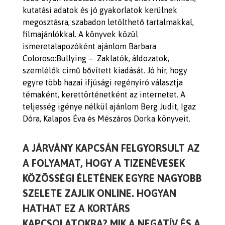
kutatási adatok és jó gyakorlatok kerülnek
megosztásra, szabadon letölthető tartalmakkal,
filmajánlókkal. A könyvek közül
ismeretalapozóként ajánlom Barbara
Coloroso:Bullying – Zaklatók, áldozatok,
szemlélők című bővített kiadását. Jó hír, hogy
egyre több hazai ifjúsági regényíró választja
témaként, kerettörténetként az internetet. A
teljesség igénye nélkül ajánlom Berg Judit, Igaz
Dóra, Kalapos Éva és Mészáros Dorka könyveit.
A JÁRVÁNY KAPCSÁN FELGYORSULT AZ
A FOLYAMAT, HOGY A TIZENÉVESEK
KÖZÖSSÉGI ÉLETÉNEK EGYRE NAGYOBB
SZELETE ZAJLIK ONLINE. HOGYAN
HATHAT EZ A KORTÁRS
KAPCSOLATOKRA? MIK A NEGATÍV ÉS A