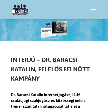
INTERJÚ – DR. BARACSI
KATALIN, FELELŐS FELNŐTT
KAMPÁNY
Dr. Baracsi Katalin internetjogász, LL.M
családjogi szakjogász és közösségi média
tréner számtalan jótanáccsal látja el a