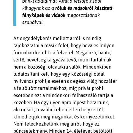
banki adataimat. Amit a felsorolásból
kihagynak az a
róluk és másokról készített
fényképek és videók
megosztásának
szabályai.
Az engedélykérés mellett arról is mindig
tájékoztatni a másik felet, hogy hová és milyen
formában kerül ki a felvétel. Megalázó, bántó,
sértő, nevetség tárgyává tevő, intim tartalmak
nem a közöségi oldalakra valók. Mindenkiben
tudatosítani kell, hogy egy közösségi oldal
nyilvános profilja esetén az egész világ hozzáfér
a feltöltött tartalmakhoz, míg privát profil
esetében ezt a mindenkori felhasználó tartja a
kezében. Ha egy ilyen apró lépést betartunk,
akkor sok, további kellemetlen helyzettől
kímélhetjük meg magunkat és környezetünket.
Nem feledkezhetünk meg arról, hogy ez
bűncselekmény. Minden 14. életévét betöltött