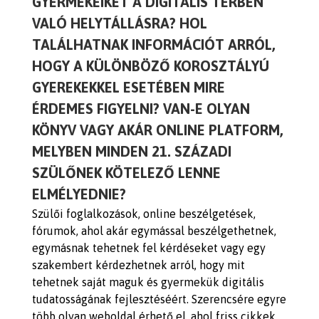
GYERMEKEIKET A DIGITÁLIS TÉRBEN
VALÓ HELYTÁLLÁSRA? HOL
TALÁLHATNAK INFORMÁCIÓT ARRÓL,
HOGY A KÜLÖNBÖZŐ KOROSZTÁLYÚ
GYEREKEKKEL ESETÉBEN MIRE
ÉRDEMES FIGYELNI? VAN-E OLYAN
KÖNYV VAGY AKÁR ONLINE PLATFORM,
MELYBEN MINDEN 21. SZÁZADI
SZÜLŐNEK KÖTELEZŐ LENNE
ELMÉLYEDNIE?
Szülői foglalkozások, online beszélgetések,
fórumok, ahol akár egymással beszélgethetnek,
egymásnak tehetnek fel kérdéseket vagy egy
szakembert kérdezhetnek arról, hogy mit
tehetnek saját maguk és gyermekük digitális
tudatosságának fejlesztéséért. Szerencsére egyre
több olyan weboldal érhető el, ahol friss cikkek,