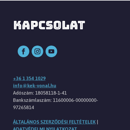
KAPCSOLAT
+36 1 354 1029
info@kek-vonal.hu
Adószám: 18058118-1-41
Bankszámlaszám: 11600006-00000000-
97265814
ÁLTALÁNOS SZERZŐDÉSI FELTÉTELEK
|
ADATVÉDELMI NYILATKOZAT