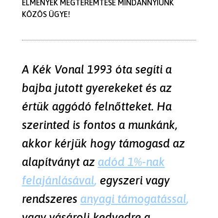
ÉLMÉNYEK MEGTEREMTÉSE MINDANNYIUNK
KÖZÖS ÜGYE!
A Kék Vonal 1993 óta segíti a
bajba jutott gyerekeket és az
értük aggódó felnőtteket. Ha
szerinted is fontos a munkánk,
akkor kérjük hogy támogasd az
alapítványt az
adód 1%-nak
felajánlásával
,
egyszeri vagy
rendszeres
anyagi támogatással
,
vagy vásárolj kedvedre a