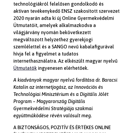
technológiákról felelősen gondolkodó és
aktívan tevékenykedő ENSZ szakosított szervezet
2020 nyarán adta ki új Online Gyermekvédelmi
Útmutatóit, amelyek alkalmazkodva a
világjárvány nyomán bekövetkezett
megváltozott helyzethez gyerekjogi
szemlélettel és a SANGO nevű kabalafigurával
hívja fel a figyelmet a tudatos
internethasználatra. Az elkészült magyar nyelvű
Útmutatók
ingyenesen elérhetőek.
A kiadványok magyar nyelvű fordítása dr. Baracsi
Katalin az internetjogász, az Innovációs és
Technológiai Minisztérium és a Digitális Jólét
Program – Magyarország Digitális
Gyermekvédelmi Stratégiája szakmai
együttműködése révén valósult meg.
A BIZTONSÁGOS, POZITÍV ÉS ÉRTÉKES ONLINE