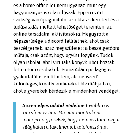
és a home office lét nem ugyanaz, mint egy
hagyományos iskolai időszak. Éppen ezért
szükség van újragondolni az oktatás kereteit és a
tudásátadás mellett lehetőséget teremteni az
online társadalmi aktivitásokra. Megugrott a
népszerűsége a discord felületnek, ahol csak
beszélgetnek, azaz megszületett a beszélgetőóra
műfaja, csak azért, hogy együtt legyünk. Tudok
olyan iskolát, ahol virtuális könyvklubot hoztak
létre ötödikes diákok. Roma Ádám pedagógus
gyakorlatát is említhetem, aki népszerű,
különleges, kreatív embereket hív diákjaihoz,
ahol a gyerekek kérdezik a mindenkori vendéget.
A
személyes adatok védelme
továbbra is
kulcsfontosságú. Ma már mantraként
mondják a gyerekek, hogy nem osztom meg a
világhálón a lakcímemet, telefonszámot,