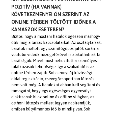
POZITÍV (HA VANNAK)
KÖVETKEZMÉNYEI ÖN SZERINT AZ
ONLINE TÉRBEN TÖLTÖTT IDŐNEK A
KAMASZOK ESETÉBEN?
Biztos, hogy a mostani fiatalok egészen máshogy
élik meg a társas kapcsolataikat. Az osztálytársak,
barátok mellett egy számítógépes játék során, a
youtube videók nézegetésével is alakulhatnak ki
barátságok. Mivel most nehezített a személyes
találkozások lehetősége, így a szabadidő is az
online térben zajlik. Soha ennyi új közösségi
oldal regisztráció, csevegőcsoportban létezés
nem volt még. A fiatalokat abban kell segíteni és
támogatni, hogy egy egészséges egyensúlyt
alakítsanak ki az online és offline világban, az
otthoni létezés mellett legyen napirendjük,
amiben kütyümentes idő is mindig van. Sok