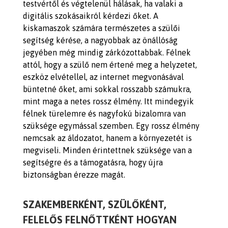
testvértől és végtelenül hálásak, ha valaki a
digitális szokásaikról kérdezi őket. A
kiskamaszok számára természetes a szülői
segítség kérése, a nagyobbak az önállóság
jegyében még mindig zárkózottabbak. Félnek
attól, hogy a szülő nem értené meg a helyzetet,
eszköz elvétellel, az internet megvonásával
büntetné őket, ami sokkal rosszabb számukra,
mint maga a netes rossz élmény. Itt mindegyik
félnek türelemre és nagyfokú bizalomra van
szüksége egymással szemben. Egy rossz élmény
nemcsak az áldozatot, hanem a környezetét is
megviseli. Minden érintettnek szüksége van a
segítségre és a támogatásra, hogy újra
biztonságban érezze magát.
SZAKEMBERKÉNT, SZÜLŐKÉNT,
FELELŐS FELNŐTTKÉNT HOGYAN