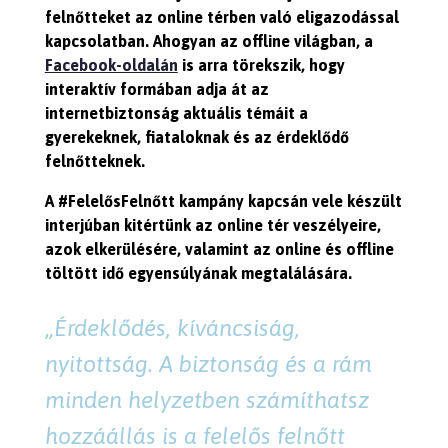
felnőtteket az online térben való eligazodással
kapcsolatban. Ahogyan az offline világban, a
Facebook-oldalán
is arra törekszik, hogy
interaktív formában adja át az
internetbiztonság aktuális témáit a
gyerekeknek, fiataloknak és az érdeklődő
felnőtteknek.
A #FelelősFelnőtt kampány kapcsán vele készült
interjúban kitértünk az online tér veszélyeire,
azok elkerülésére, valamint az online és offline
töltött idő egyensúlyának megtalálására.
„
Érdeklődés, kíváncsiság,
nyitottság. A biztonság és a rám
minden helyzetben számíthatsz
hozzáállás is a felelős felnőtt