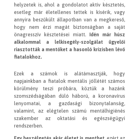
helyzetek is, ahol a gondolatot aktív késztetés,
esetleg már életellenes tettek is kísérik, vagy
annyira beszűkült állapotban van a megkereső,
hogy nem érzi magát biztonságban a saját
önagresszív késztetései miatt.
Idén már húsz
alkalommal a lelkisegély-szolgálat ügyelői
riasztották a mentőket a hasonló krízisben lévő
fiatalokhoz.
Ezek a számok is alátámasztják, hogy
napjainkban a fiatalok mentális jóllétét számos
körülmény teszi próbára, köztük a hazánk
szomszédságában dúló háború, a koronavírus
lenyomatai, a gazdasági bizonytalanság,
valamint, az elégtelen számú mentálhigiénés
szakember az oktatási és egészségügyi
rendszerben.
Egy beszélgetés akár életet is menthet
, ezért az