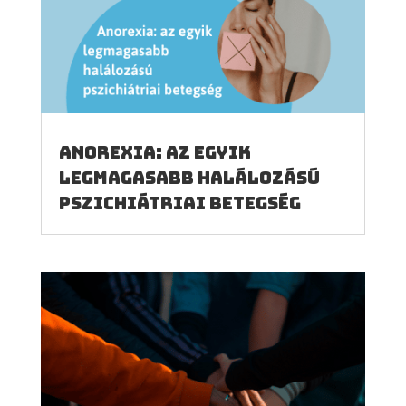
Anorexia: az egyik
legmagasabb halálozású
pszichiátriai betegség