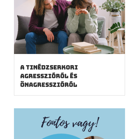
A tinédzserkori
agresszióról és
önagresszióról