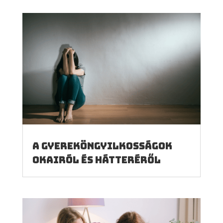
A gyereköngyilkosságok
okairól és hátteréről