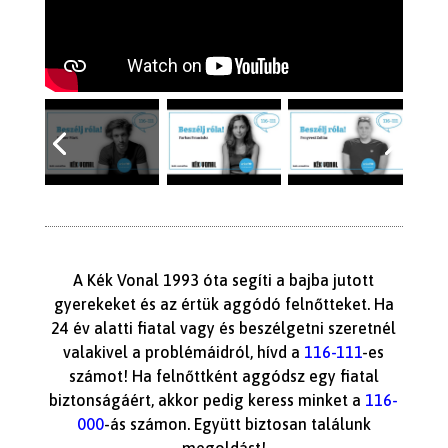
A Kék Vonal 1993 óta segíti a bajba jutott
gyerekeket és az értük aggódó felnőtteket. Ha
24 év alatti fiatal vagy és beszélgetni szeretnél
valakivel a problémáidról, hívd a
116-111
-es
számot! Ha felnőttként aggódsz egy fiatal
biztonságáért, akkor pedig keress minket a
116-
000
-ás számon. Együtt biztosan találunk
megoldást!