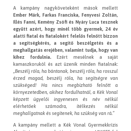
A kampány nagyköveteként mások mellett
Ember Márk, Farkas Franciska, Fenyvesi Zoltán,
Illés Fanni, Kemény Zsófi és Nyáry Luca tesznek
együtt azért, hogy minél több gyermek, 24 év
alatti fiatal és fiatalokért felelős felnőtt bízzon
a segítségkérés, a segítő beszélgetés és a
meghallgatás erejében, valamint tudja, hogy van
kihez fordulnia.
Ezért mesélnek a saját
kamaszkorukól és azt üzenik minden fiatalnak:
„Beszélj róla, ha bántanak, beszélj róla, ha rosszul
érzed magad, beszélj róla, ha segítségre van
szükséged! Ha nincs megbízható felnőtt a
környezetedben, akihez fordulhatnál, a Kék Vonal
képzett ügyelői ingyenesen és név nélkül
elérhetőek számodra, ítélkezés nélkül
meghallgatnak és segítenek, ha szükség van rá.”
A kampány mellett a Kék Vonal Gyermekkrízis