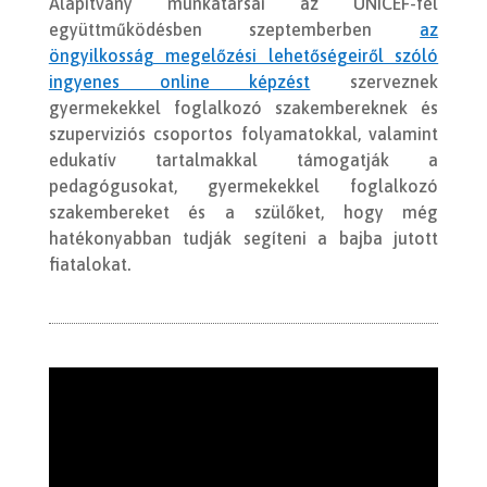
Alapítvány munkatársai az UNICEF-fel
együttműködésben szeptemberben
az
öngyilkosság megelőzési lehetőségeiről szóló
ingyenes online képzést
szerveznek
gyermekekkel foglalkozó szakembereknek és
szuperviziós csoportos folyamatokkal, valamint
edukatív tartalmakkal támogatják a
pedagógusokat, gyermekekkel foglalkozó
szakembereket és a szülőket, hogy még
hatékonyabban tudják segíteni a bajba jutott
fiatalokat.