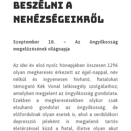
beszélni a
nehézségeikről
Szeptember 10. – Az öngyilkosság
megelőzésének világnapja
Az idei év első nyolc hónapjában összesen 1296
olyan megkeresés érkezett az éjjel-nappal, név
nélkül és ingyenesen hívható, fiatalokat
támogató Kék Vonal lelkisegély szolgálathoz,
amelyben megjelent az öngyilkosság gondolata.
Ezekben a megkeresésekben olykor csak
elsuhanó gondolat az öngyilkosság, de
előfordulnak olyan esetek is, ahol a serdülőkori
depresszió jeleként is megjelenő tartós
életérzéssel küzd a fiatal, illetve olyan akut