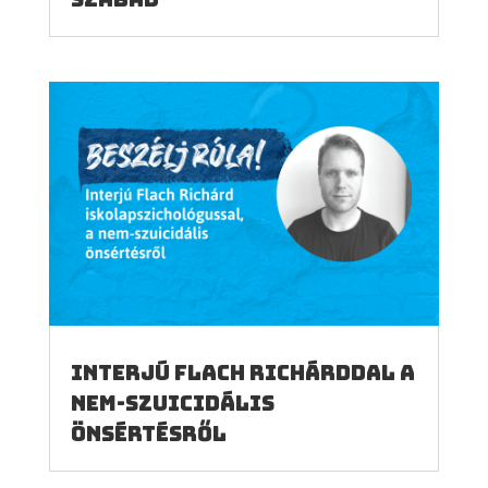
Interjú Flach Richárddal a
nem-szuicidális
önsértésről