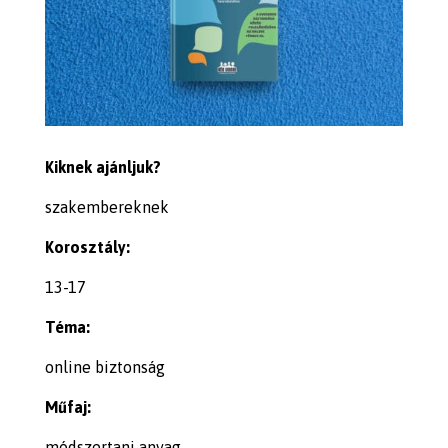
Kiknek ajánljuk?
szakembereknek
Korosztály:
13-17
Téma:
online biztonság
Műfaj:
módszertani anyag