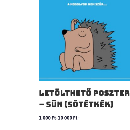
Letölthető poszter
– Sün (sötétkék)
–
1 000
Ft
10 000
Ft