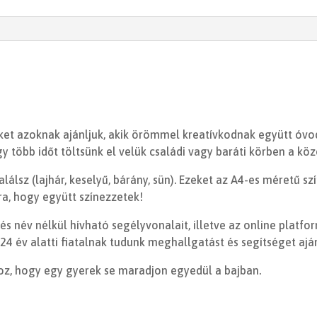
et azoknak ajánljuk, akik örömmel kreatívkodnak együtt óvod
 több időt töltsünk el velük családi vagy baráti körben a közö
lálsz (lajhár, keselyű, bárány, sün). Ezeket az A4-es méretű sz
ra, hogy együtt színezzetek!
és név nélkül hívható segélyvonalait, illetve az online plat
4 év alatti fiatalnak tudunk meghallgatást és segítséget ajá
hoz, hogy egy gyerek se maradjon egyedül a bajban.