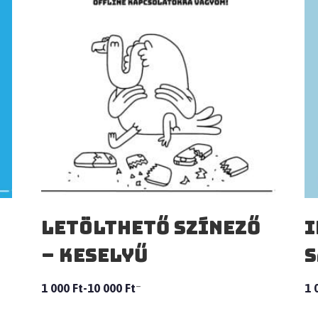
Letölthető Színező
I
– Keselyű
s
–
1 000
Ft
10 000
Ft
1 