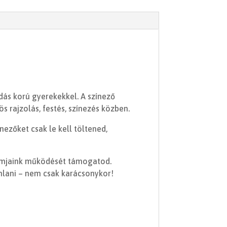
ás korú gyerekekkel. A színező
s rajzolás, festés, színezés közben.
ínezőket csak le kell töltened,
formjaink működését támogatod.
nlani – nem csak karácsonykor!