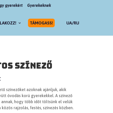
y gyerekért
Gyerekeknek
LAKOZZ!
TÁMOGASS!
UA/RU
tos színező
t
–
tő színezőket azoknak ajánljuk, akik
tt óvodás korú gyerekekkel. A színező
annak, hogy több időt töltsünk el velük
 közös rajzolás, festés, színezés közben.