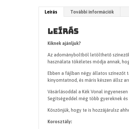
Leírás
További információk
Leírás
Kiknek ajánljuk?
Az adományboltból letölthető színezők
használata tökéletes módja annak, hogy
Ebben a fájlban négy állatos színezőt ta
kinyomtatnod, és máris készen állsz ar
Vásárlásoddal a Kék Vonal ingyenesen 
Segítségeddel még több gyereknek és 2
Köszönjük, hogy te is hozzájárulsz ah
Korosztály: