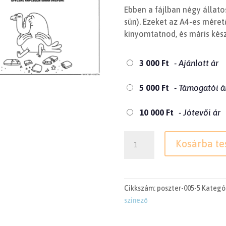
Ebben a fájlban négy állatos 
sün). Ezeket az A4-es méretű
kinyomtatnod, és máris kész
3 000
Ft
- Ajánlott ár
5 000
Ft
- Támogatói á
10 000
Ft
- Jótevői ár
Négy
Kosárba t
állatos
színező
mennyiség
Cikkszám:
poszter-005-5
Kategó
színező