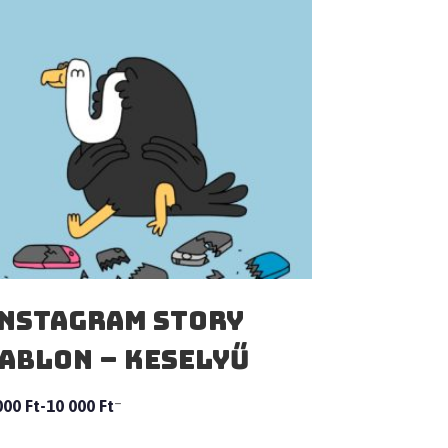
nstagram story
ablon – Keselyű
–
000
Ft
10 000
Ft