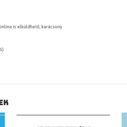
online is elküldhető, karácsony
ó)
ek