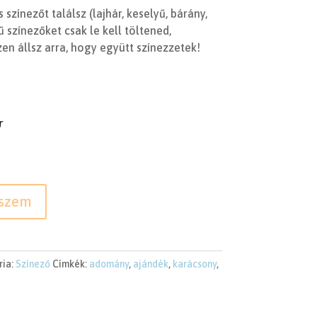
színezőt találsz (lajhár, keselyű, bárány,
 színezőket csak le kell töltened,
en állsz arra, hogy együtt színezzetek!
r
eszem
ria:
Színező
Címkék:
adomány
,
ajándék
,
karácsony
,