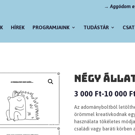
→ Aggódom eg
K
HÍREK
PROGRAMJAINK
TUDÁSTÁR
CSAT
Négy álla
3 000
Ft
10 000
F
Az adományboltból letölthe
örömmel kreatívkodnak együ
használata tökéletes módja 
családi vagy baráti körben a