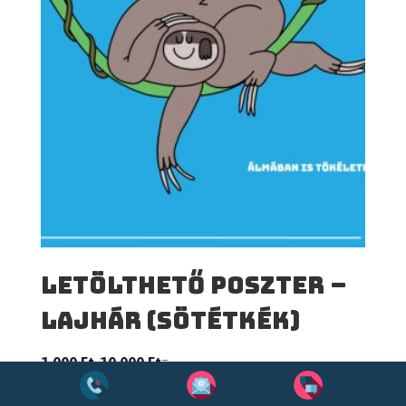
Letölthető poszter –
Lajhár (sötétkék)
–
1 000
Ft
10 000
Ft