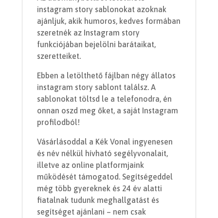
instagram story sablonokat azoknak
ajánljuk, akik humoros, kedves formában
szeretnék az Instagram story
funkciójában bejelölni barátaikat,
szeretteiket.
Ebben a letölthető fájlban négy állatos
instagram story sablont találsz. A
sablonokat töltsd le a telefonodra, én
onnan oszd meg őket, a saját Instagram
profilodból!
Vásárlásoddal a Kék Vonal ingyenesen
és név nélkül hívható segélyvonalait,
illetve az online platformjaink
működését támogatod. Segítségeddel
még több gyereknek és 24 év alatti
fiatalnak tudunk meghallgatást és
segítséget ajánlani – nem csak