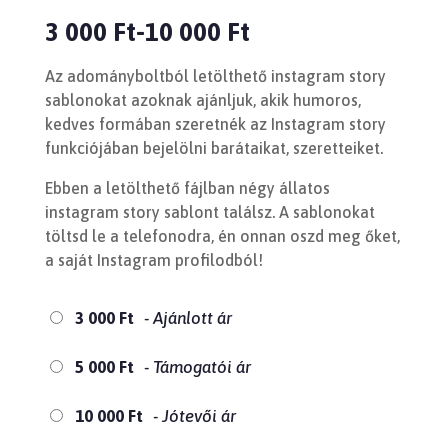
3 000
Ft
10 000
Ft
–
Az adományboltból letölthető instagram story
sablonokat azoknak ajánljuk, akik humoros,
kedves formában szeretnék az Instagram story
funkciójában bejelölni barátaikat, szeretteiket.
Ebben a letölthető fájlban négy állatos
instagram story sablont találsz. A sablonokat
töltsd le a telefonodra, én onnan oszd meg őket,
a saját Instagram profilodból!
3 000
Ft
- Ajánlott ár
5 000
Ft
- Támogatói ár
10 000
Ft
- Jótevői ár