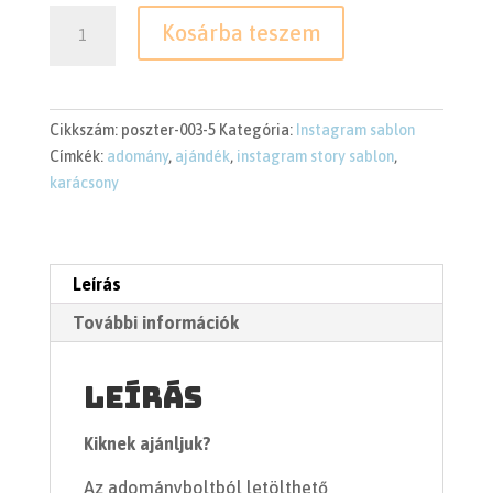
Négy
Kosárba teszem
instagram
story
sablon
mennyiség
Cikkszám:
poszter-003-5
Kategória:
Instagram sablon
Címkék:
adomány
,
ajándék
,
instagram story sablon
,
karácsony
Leírás
További információk
Leírás
Kiknek ajánljuk?
Az adományboltból letölthető