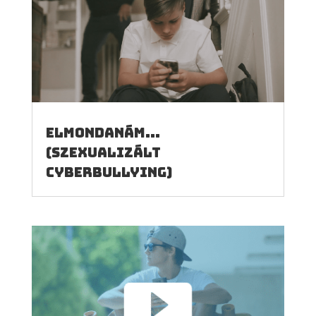
Elmondanám…
(szexualizált
cyberbullying)