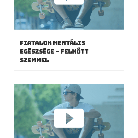
Fiatalok mentális
egészsége – felnőtt
szemmel