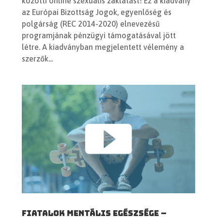
közötti online szexuális zaklatást! Ez a kiadvány
az Európai Bizottság Jogok, egyenlőség és
polgárság (REC 2014-2020) elnevezésű
programjának pénzügyi támogatásával jött
létre. A kiadványban megjelentett vélemény a
szerzők...
Fiatalok mentális egészsége –