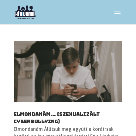
Elmondanám… (szexualizált
cyberbullying)
Elmondanám Állítsuk meg együtt a korátrsak