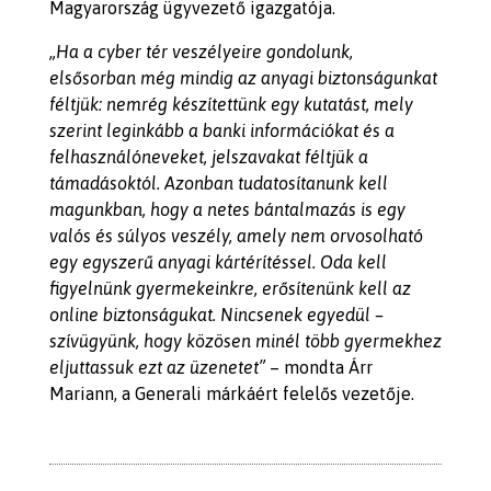
Magyarország ügyvezető igazgatója.
„Ha a cyber tér veszélyeire gondolunk,
elsősorban még mindig az anyagi biztonságunkat
féltjük: nemrég készítettünk egy kutatást, mely
szerint leginkább a banki információkat és a
felhasználóneveket, jelszavakat féltjük a
támadásoktól. Azonban tudatosítanunk kell
magunkban, hogy a netes bántalmazás is egy
valós és súlyos veszély, amely nem orvosolható
egy egyszerű anyagi kártérítéssel. Oda kell
figyelnünk gyermekeinkre, erősítenünk kell az
online biztonságukat. Nincsenek egyedül –
szívügyünk, hogy közösen minél több gyermekhez
eljuttassuk ezt az üzenetet”
– mondta Árr
Mariann, a Generali márkáért felelős vezetője.