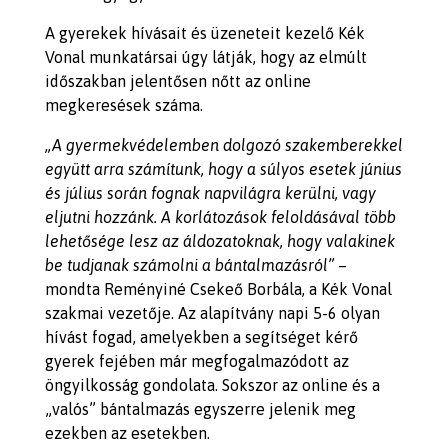
A gyerekek hívásait és üzeneteit kezelő Kék
Vonal munkatársai úgy látják, hogy az elmúlt
időszakban jelentősen nőtt az online
megkeresések száma.
„A gyermekvédelemben dolgozó szakemberekkel
együtt arra számítunk, hogy a súlyos esetek június
és július során fognak napvilágra kerülni, vagy
eljutni hozzánk. A korlátozások feloldásával több
lehetősége lesz az áldozatoknak, hogy valakinek
be tudjanak számolni a bántalmazásról”
–
mondta Reményiné Csekeő Borbála, a Kék Vonal
szakmai vezetője. Az alapítvány napi 5-6 olyan
hívást fogad, amelyekben a segítséget kérő
gyerek fejében már megfogalmazódott az
öngyilkosság gondolata. Sokszor az online és a
„valós” bántalmazás egyszerre jelenik meg
ezekben az esetekben.