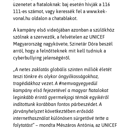
üzenetet a fiataloknak: baj esetén hívják a 116
111-es számot, vagy keressék fel a www.kek-
vonal.hu oldalon a chatablakot.
A kampány első videójában azonban a szülőkhöz
szólnak a szervezők, a felvételen az UNICEF
Magyarország nagykövete, Szinetár Dóra beszél
arról, hogy a felnőtteknek mit kell tudniuk a
cyberbullying jelenségéről.
„A netes zaklatás globális szinten milliók életét
teszi tönkre és olykor öngyilkosságokhoz,
tragédiákhoz vezet. A #nemvagyegyedül
kampány első fejezetével a magyar fiatalokat
leginkább érintő gyermekjogi témák egyikéről
indítottunk korábban fontos párbeszédet. A
járványhelyzet következtében erősödő
internethasználat különösen sürgetővé tette a
folytatást”
– mondta Mészáros Antónia, az UNICEF