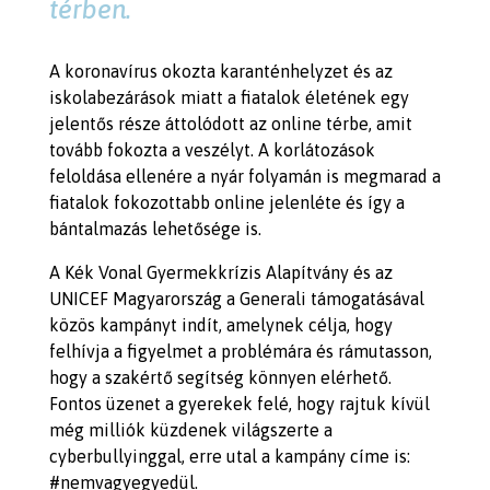
térben.
A koronavírus okozta karanténhelyzet és az
iskolabezárások miatt a fiatalok életének egy
jelentős része áttolódott az online térbe, amit
tovább fokozta a veszélyt. A korlátozások
feloldása ellenére a nyár folyamán is megmarad a
fiatalok fokozottabb online jelenléte és így a
bántalmazás lehetősége is.
A Kék Vonal Gyermekkrízis Alapítvány és az
UNICEF Magyarország a Generali támogatásával
közös kampányt indít, amelynek célja, hogy
felhívja a figyelmet a problémára és rámutasson,
hogy a szakértő segítség könnyen elérhető.
Fontos üzenet a gyerekek felé, hogy rajtuk kívül
még milliók küzdenek világszerte a
cyberbullyinggal, erre utal a kampány címe is:
#nemvagyegyedül.