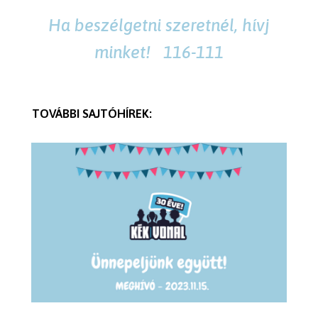
Ha beszélgetni szeretnél, hívj
minket! 116-111
TOVÁBBI SAJTÓHÍREK: