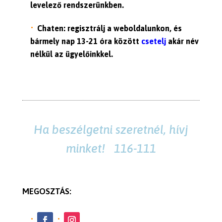
levelező rendszerünkben.
Chaten: regisztrálj a weboldalunkon, és
bármely nap 13-21 óra között
csetelj
akár név
nélkül az ügyelőinkkel.
Ha beszélgetni szeretnél, hívj
minket! 116-111
MEGOSZTÁS: