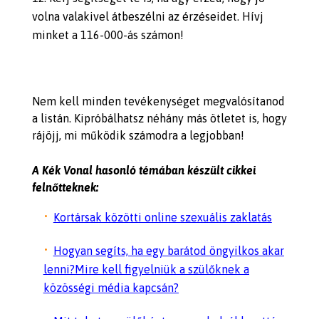
volna valakivel átbeszélni az érzéseidet. Hívj
minket a 116-000-ás számon!
Nem kell minden tevékenységet megvalósítanod
a listán. Kipróbálhatsz néhány más ötletet is, hogy
rájöjj, mi működik számodra a legjobban!
A Kék Vonal hasonló témában készült cikkei
felnőtteknek:
Kortársak közötti online szexuális zaklatás
Hogyan segíts, ha egy barátod öngyilkos akar
lenni?Mire kell figyelniük a szülőknek a
közösségi média kapcsán?