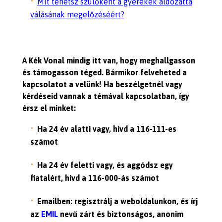
Mit tehetsz szülőként a gyerekek áldozattá
válásának megelőzéséért?
A Kék Vonal mindig itt van, hogy meghallgasson
és támogasson téged. Bármikor felveheted a
kapcsolatot a velünk! Ha beszélgetnél vagy
kérdéseid vannak a témával kapcsolatban, így
érsz el minket:
Ha 24 év alatti vagy, hívd a 116-111-es
számot
Ha 24 év feletti vagy, és aggódsz egy
fiatalért, hívd a 116-000-ás számot
Emailben: regisztrálj a weboldalunkon, és írj
az
EMIL
nevű zárt és biztonságos, anonim