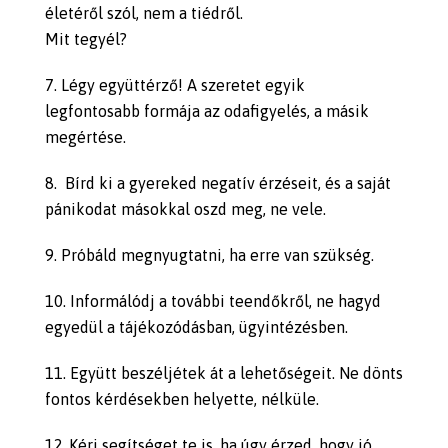
életéről szól, nem a tiédről.
Mit tegyél?
Légy együttérző! A szeretet egyik
legfontosabb formája az odafigyelés, a másik
megértése.
Bírd ki a gyereked negatív érzéseit, és a saját
pánikodat másokkal oszd meg, ne vele.
Próbáld megnyugtatni, ha erre van szükség.
Informálódj a további teendőkről, ne hagyd
egyedül a tájékozódásban, ügyintézésben.
Együtt beszéljétek át a lehetőségeit. Ne dönts
fontos kérdésekben helyette, nélküle.
Kérj segítséget te is, ha úgy érzed, hogy jó