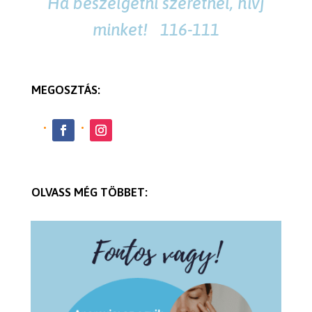
Ha beszélgetni szeretnél, hívj
minket! 116-111
MEGOSZTÁS:
OLVASS MÉG TÖBBET: