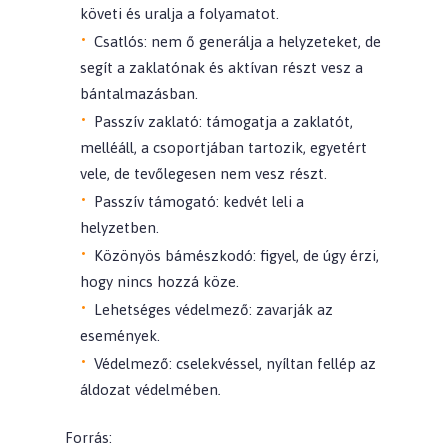
követi és uralja a folyamatot.
Csatlós
: nem ő generálja a helyzeteket, de
segít a zaklatónak és aktívan részt vesz a
bántalmazásban.
Passzív zaklató
: támogatja a zaklatót,
melléáll, a csoportjában tartozik, egyetért
vele, de tevőlegesen nem vesz részt.
Passzív támogató:
kedvét leli a
helyzetben.
Közönyös bámészkodó:
figyel, de úgy érzi,
hogy nincs hozzá köze.
Lehetséges védelmező:
zavarják az
események.
Védelmező:
cselekvéssel, nyíltan fellép az
áldozat védelmében
.
Forrás: