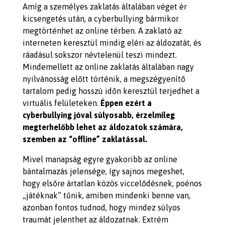
Amíg a személyes zaklatás általában véget ér
kicsengetés után, a cyberbullying bármikor
megtörténhet az online térben. A zaklató az
interneten keresztül mindig eléri az áldozatát, és
ráadásul sokszor névtelenül teszi mindezt.
Mindemellett az online zaklatás általában nagy
nyilvánosság előtt történik, a megszégyenítő
tartalom pedig hosszú időn keresztül terjedhet a
virtuális felületeken.
Éppen ezért a
cyberbullying jóval súlyosabb, érzelmileg
megterhelőbb lehet az áldozatok számára,
szemben az “offline” zaklatással.
Mivel manapság egyre gyakoribb az online
bántalmazás jelensége, így sajnos megeshet,
hogy elsőre ártatlan közös viccelődésnek, poénos
„játéknak” tűnik, amiben mindenki benne van,
azonban fontos tudnod, hogy mindez súlyos
traumát jelenthet az áldozatnak. Extrém