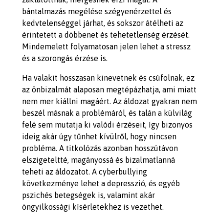
bántalmazás megélése szégyenérzettel és
kedvtelenséggel járhat, és sokszor átélheti az
érintetett a döbbenet és tehetetlenség érzését.
Mindemelett
folyamatosan jelen lehet a stressz
és a szorongás érzése is.
Ha valakit hosszasan kinevetnek és csúfolnak, ez
az önbizalmát alaposan megtépázhatja, ami miatt
nem mer kiállni magáért. Az áldozat gyakran nem
beszél másnak a problémáról, és talán a külvilág
felé sem mutatja ki valódi érzéseit, így bizonyos
ideig akár úgy tűnhet kívülről, hogy nincsen
probléma. A titkolózás azonban hosszútávon
elszigeteltté, magányossá és bizalmatlanná
teheti az áldozatot. A cyberbullying
következménye lehet a depresszió, és egyéb
pszichés betegségek is, valamint akár
öngyilkossági kísérletekhez is vezethet.