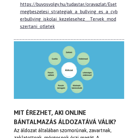
https://buvosvolgy.hu/tudastar/oravazlat/Eset
megbeszelesi_strategiak_a_bullying_es_a_cyb
erbullying_iskolai_kezelesehez__Tervek_mod
szertani_otletek
MIT ÉREZHET, AKI ONLINE
BÁNTALMAZÁS ÁLDOZATÁVÁ VÁLIK?
Az
áldozat általában szomorúnak, zavartnak,
zaklatottnak, mérgesnek érzi magát. A