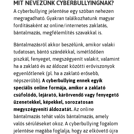
MIT NEVEZÜNK CYBERBULLYINGNAK?
A cyberbullying jelentése egy szóban nehezen
megragadható. Gyakran találkozhatunk magyar
fordításaként az online/internetes zaklatás,
bántalmazás, megfélemlítés szavakkal is.
Bántalmazásról akkor beszélünk, amikor valaki
tudatosan, bántó szándékkal, ismétlődően
piszkál, fenyeget, megszégyenít valakit, valamint
ha a zaklató és az áldozat közötti erőviszonyok
egyenlőtlenek (pl. ha a zaklató erősebb,
népszerűbb).
A cyberbullying ennek egyik
speciális online formája, amikor a zaklató
csúfolódó, lejárató, kárörvendő vagy fenyegető
üzenetekkel, képekkel, sorozatosan
megyszégyeníti áldozatát.
Az online
bántalmazás tehát valós bántalmazás, amely
valós sérüléseket okoz. A cyberbullying fogalom
jelentése magába foglalja, hogy az elkövető újra