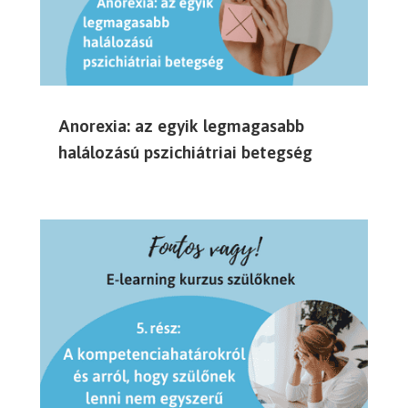
Anorexia: az egyik legmagasabb
halálozású pszichiátriai betegség