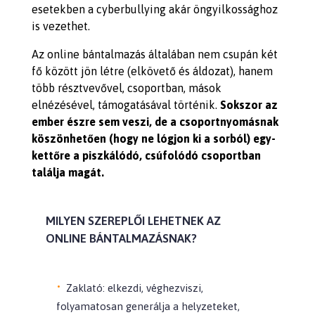
esetekben a cyberbullying akár öngyilkossághoz
is vezethet.
Az o
nline bántalmazás általában nem csupán két
fő között jön létre (elkövető és áldozat),
hanem
több résztvevővel
, csoportban, mások
elnézésével, támogatásával történik.
Sokszor az
ember észre sem veszi, de a csoportnyomásnak
köszönhetően (hogy ne lógjon ki a sorból) egy-
kettőre a piszkálódó, csúfolódó csoportban
találja magát.
MILYEN SZEREPLŐI LEHETNEK AZ
ONLINE BÁNTALMAZÁSNAK?
Zaklató
: elkezdi, véghezviszi,
folyamatosan generálja a helyzeteket,