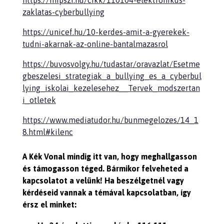
zaklatas-cyberbullying
https://unicef.hu/10-kerdes-amit-a-gyerekek-
tudni-akarnak-az-online-bantalmazasrol
https://buvosvolgy.hu/tudastar/oravazlat/Esetme
gbeszelesi_strategiak_a_bullying_es_a_cyberbul
lying_iskolai_kezelesehez__Tervek_modszertan
i_otletek
https://www.mediatudor.hu/bunmegelozes/14_1
8.html#kilenc
A Kék Vonal mindig itt van, hogy meghallgasson
és támogasson téged. Bármikor felveheted a
kapcsolatot a velünk! Ha beszélgetnél vagy
kérdéseid vannak a témával kapcsolatban, így
érsz el minket: