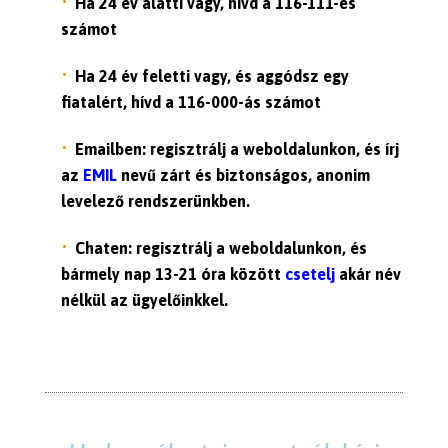
Ha 24 év alatti vagy, hívd a 116-111-es
számot
Ha 24 év feletti vagy, és aggódsz egy
fiatalért, hívd a 116-000-ás számot
Emailben: regisztrálj a weboldalunkon, és írj
az
EMIL
nevű zárt és biztonságos, anonim
levelező rendszerünkben.
Chaten: regisztrálj a weboldalunkon, és
bármely nap 13-21 óra között
csetelj
akár név
nélkül az ügyelőinkkel.