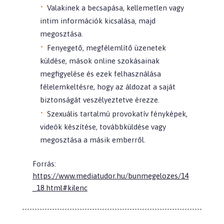
Valakinek a becsapása, kellemetlen vagy
intim információk kicsalása, majd
megosztása.
Fenyegető, megfélemlítő üzenetek
küldése, mások online szokásainak
megfigyelése és ezek felhasználása
félelemkeltésre, hogy az áldozat a saját
biztonságát veszélyeztetve érezze.
Szexuális tartalmú provokatív fényképek,
videók készítése, továbbküldése vagy
megosztása a másik emberről.
Forrás:
https://www.mediatudor.hu/bunmegelozes/14
_18.html#kilenc