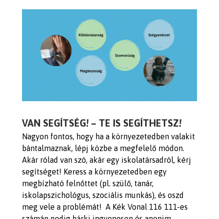
VAN
SEGÍTSÉG! – TE IS SEGÍTHETSZ!
Nagyon fontos, hogy ha a környezetedben valakit
bántalmaznak, lépj közbe a megfelelő módon.
Akár rólad van szó, akár egy iskolatársadról, kérj
segítséget! Keress a környezetedben egy
megbízható felnőttet (pl. szülő, tanár,
iskolapszichológus, szociális munkás
), és oszd
meg vele a problémát!
A
Kék Vonal 116 111-es
számán pedig bárki ingyenesen és anonim