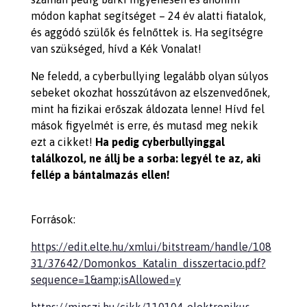
módon kaphat segítséget – 24 év alatti fiatalok,
és aggódó szülők és felnőttek is. Ha segítségre
van szükséged, hívd a Kék Vonalat!
Ne feledd, a cyberbullying legalább olyan súlyos
sebeket okozhat hosszútávon az elszenvedőnek,
mint ha fizikai erőszak áldozata lenne! Hívd fel
mások figyelmét is erre, és mutasd meg nekik
ezt a cikket!
Ha pedig cyberbullyinggal
találkozol,
ne állj be a sorba: legyél te az, aki
fellép a bántalmazás ellen!
Források:
https://edit.elte.hu/xmlui/bitstream/handle/108
31/37642/Domonkos_Katalin_disszertacio.pdf?
sequence=1&amp;isAllowed=y
https://mipszi.hu/cikk/110104-elektronikus-