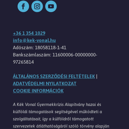
+36 1 354 1029
info@kek-vonal.hu
Adószám: 18058118-1-41
Bankszámlaszám: 11600006-00000000-
97265814
ÁLTALÁNOS SZERZŐDÉSI FELTÉTELEK
|
ADATVÉDELMI NYILATKOZAT
COOKIE INFORMÁCIÓK
A Kék Vonal Gyermekkrízis Alapítvány hazai és
külföldi támogatások segítségével működteti a
szolgáltatásait, így a külföldről támogatott
szervezetek átláthatóságáról szóló törvény alapján