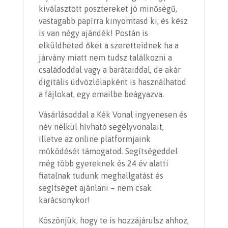
kiválasztott posztereket jó minőségű,
vastagabb papírra kinyomtasd ki, és kész
is van négy ajándék! Postán is
elküldheted őket a szeretteidnek ha a
járvány miatt nem tudsz találkozni a
családoddal vagy a barátaiddal, de akár
digitális üdvözlőlapként is használhatod
a fájlokat, egy emailbe beágyazva.
Vásárlásoddal a Kék Vonal ingyenesen és
név nélkül hívható segélyvonalait,
illetve az online platformjaink
működését támogatod. Segítségeddel
még több gyereknek és 24 év alatti
fiatalnak tudunk meghallgatást és
segítséget ajánlani – nem csak
karácsonykor!
Köszönjük, hogy te is hozzájárulsz ahhoz,