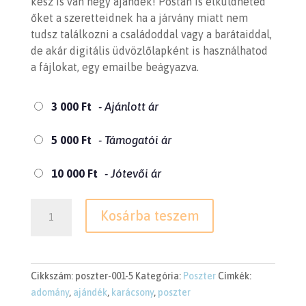
kész is van négy ajándék! Postán is elküldheted
őket a szeretteidnek ha a járvány miatt nem
tudsz találkozni a családoddal vagy a barátaiddal,
de akár digitális üdvözlőlapként is használhatod
a fájlokat, egy emailbe beágyazva.
3 000
Ft
- Ajánlott ár
5 000
Ft
- Támogatói ár
10 000
Ft
- Jótevői ár
Négy
Kosárba teszem
letölthető
poszter
-
sötétkék
Cikkszám:
poszter-001-5
Kategória:
Poszter
Címkék:
mennyiség
adomány
,
ajándék
,
karácsony
,
poszter