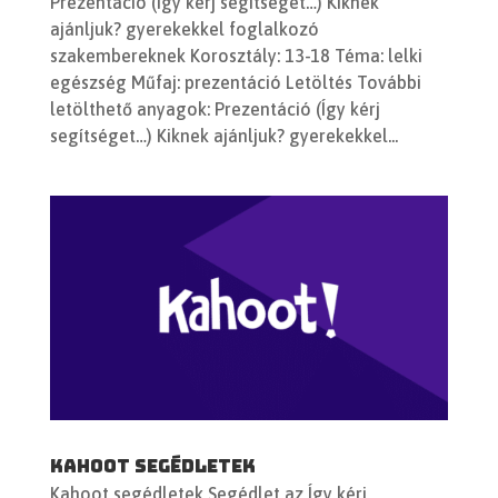
Prezentáció (Így kérj segítséget…) Kiknek
ajánljuk? gyerekekkel foglalkozó
szakembereknek Korosztály: 13-18 Téma: lelki
egészség Műfaj: prezentáció Letöltés További
letölthető anyagok: Prezentáció (Így kérj
segítséget…) Kiknek ajánljuk? gyerekekkel...
Kahoot segédletek
Kahoot segédletek Segédlet az Így kérj