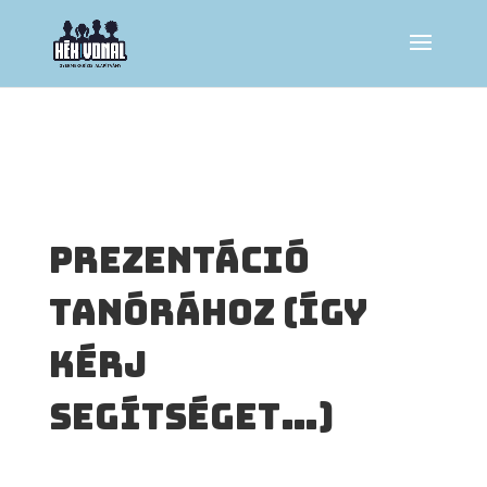
Prezentáció
tanórához (Így
kérj
segítséget…)