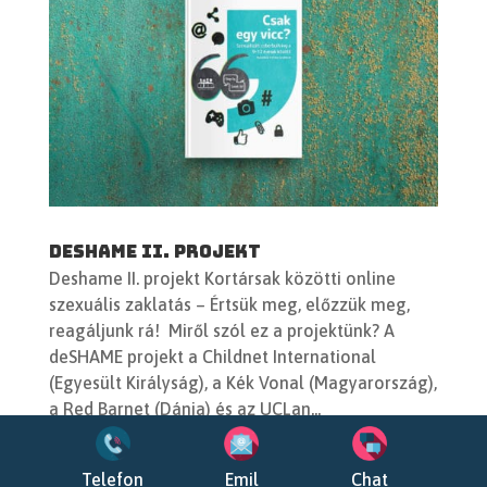
Deshame II. projekt
Deshame II. projekt Kortársak közötti online
szexuális zaklatás – Értsük meg, előzzük meg,
reagáljunk rá! Miről szól ez a projektünk? A
deSHAME projekt a Childnet International
(Egyesült Királyság), a Kék Vonal (Magyarország),
a Red Barnet (Dánia) és az UCLan...
Telefon
Emil
Chat
« Régebbi bejegyzések