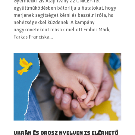
Gyermekkrízis Alapítvány az UNICEF-fel
együttműködésben bátorítja a fiatalokat, hogy
merjenek segítséget kérni és beszélni róla, ha
nehézségekkel küzdenek. A kampány
nagyköveteként mások mellett Ember Márk,
Farkas Franciska,...
Ukrán és orosz nyelven is elérhető