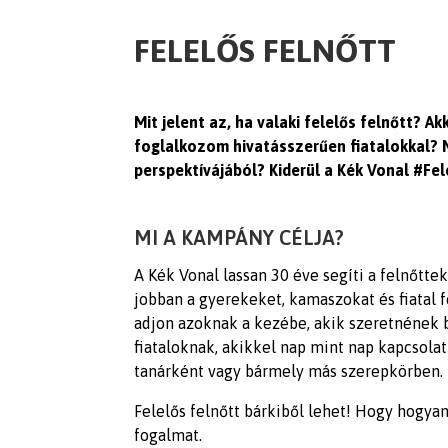
FELELŐS FELNŐTT
Mit jelent az, ha valaki felelős felnőtt? A
foglalkozom hivatásszerűen fiatalokkal? 
perspektívájából? Kiderül a Kék Vonal #Fe
MI A KAMPÁNY CÉLJA?
A Kék Vonal lassan 30 éve segíti a felnőtte
jobban a gyerekeket, kamaszokat és fiatal 
adjon azoknak a kezébe, akik szeretnének 
fiataloknak, akikkel nap mint nap kapcsol
tanárként vagy bármely más szerepkörben.
Felelős felnőtt bárkiből lehet! Hogy hogya
fogalmat.