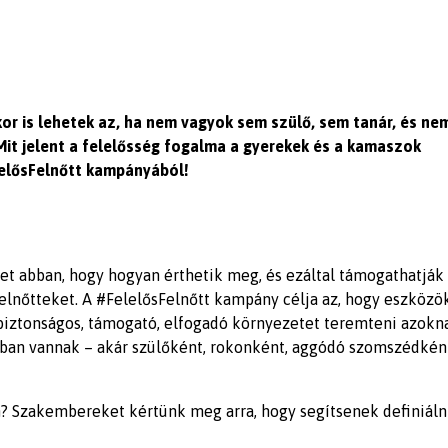
kkor is lehetek az, ha nem vagyok sem szülő, sem tanár, és nem
Mit jelent a felelősség fogalma a gyerekek és a kamaszok
lelősFelnőtt kampányából!
ket abban, hogy hogyan érthetik meg, és ezáltal támogathatják
felnőtteket. A #FelelősFelnőtt kampány célja az, hogy eszközö
biztonságos, támogató, elfogadó környezetet teremteni azokn
atban vannak – akár szülőként, rokonként, aggódó szomszédkén
n? Szakembereket kértünk meg arra, hogy segítsenek definiáln