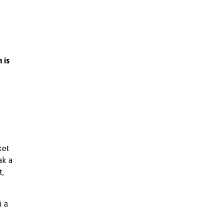
 is
ket
ak a
t,
i a